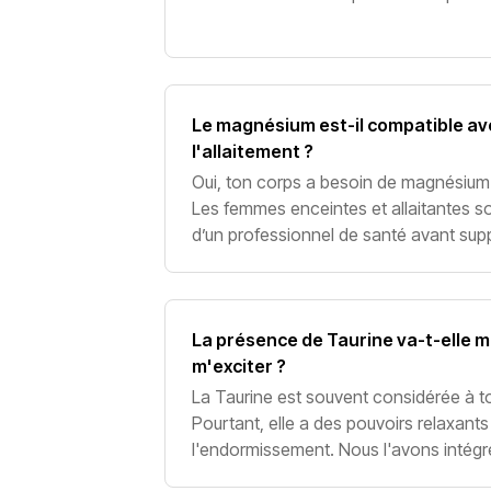
café ou du thé, car cela pourrait limiter
Le magnésium est-il compatible av
l'allaitement ?
Oui, ton corps a besoin de magnésium t
Les femmes enceintes et allaitantes so
d’un professionnel de santé avant supp
cependant toute interaction avec d'au
La présence de Taurine va-t-elle 
m'exciter ?
La Taurine est souvent considérée à t
Pourtant, elle a des pouvoirs relaxant
l'endormissement. Nous l'avons intégré
favorise l'absorption du Magnesium e