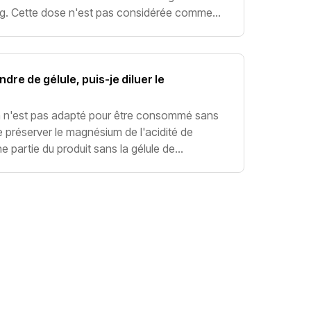
7mg. Cette dose n'est pas considérée comme
oses liées à des effets secondai
ndre de gélule, puis-je diluer le
 n'est pas adapté pour être consommé sans
de préserver le magnésium de l'acidité de
ne partie du produit sans la gélule de
serve du goût désagréable du produit.