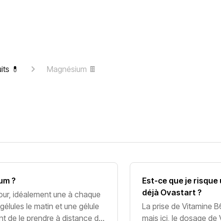
its 💊
Magnésium 🍫
um ?
Est-ce que je risque
déjà Ovastart ?
jour, idéalement une à chaque
élules le matin et une gélule
La prise de Vitamine B
ant de le prendre à distance du
mais ici, le dosage d