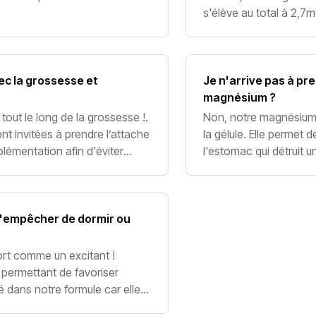
s'élève au total à 2,
hautement dosé. Les d
ec la grossesse et
Je n'arrive pas à pre
magnésium ?
out le long de la grossesse !.
Non, notre magnésium
nt invitées à prendre l’attache
la gélule. Elle permet 
lémentation afin d'éviter
l'estomac qui détruit u
tres poten
protection et vous pré
m'empêcher de dormir ou
ort comme un excitant !
s permettant de favoriser
 dans notre formule car elle
t permet donc de bénéf