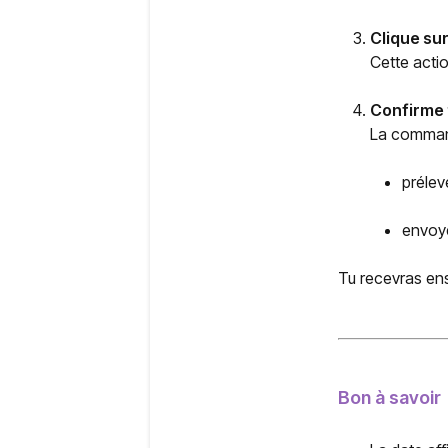
Clique s
Cette acti
Confirme 
La command
préle
envoyé
Tu recevras en
Bon à savoir