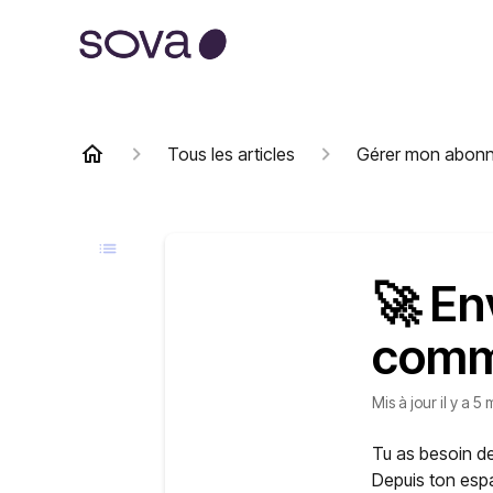
Tous les articles
Gérer mon abon
🚀 En
com
Mis à jour
il y a 5 
Tu as besoin de
Depuis ton esp