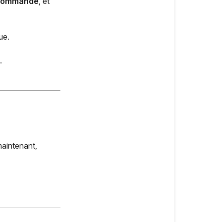
 commande
, et
ue.
.
maintenant,