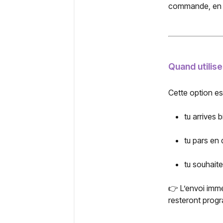
commande, en 
Quand utilis
Cette option est 
tu arrives b
tu pars en
tu souhait
👉 L’envoi imm
resteront progr