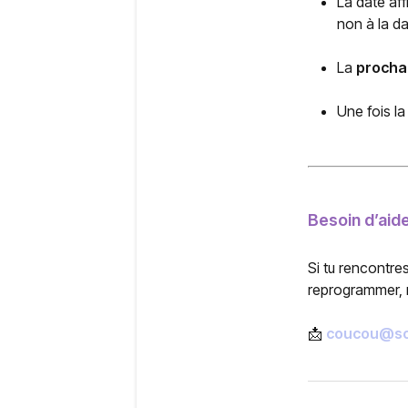
La date af
non à la da
La
procha
Une fois l
Besoin d’aide
Si tu rencontres
reprogrammer, m
📩
coucou@so