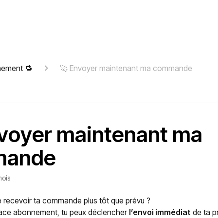
nement 🔁
🚀 Envoyer maintenant ma commande
voyer maintenant ma
mande
mois
 recevoir ta commande plus tôt que prévu ?
ace abonnement, tu peux déclencher
l’envoi immédiat
de ta p