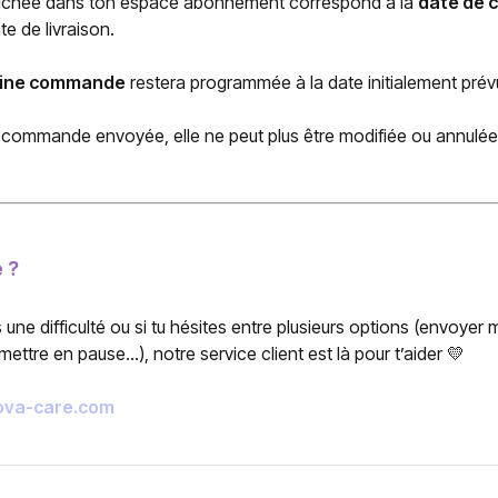
fichée dans ton espace abonnement correspond à la
date de
te de livraison.
ine commande
restera programmée à la date initialement prév
a commande envoyée, elle ne peut plus être modifiée ou annulée
 ?
 une difficulté ou si tu hésites entre plusieurs options (envoyer 
ettre en pause…), notre service client est là pour t’aider 💛
va-care.com