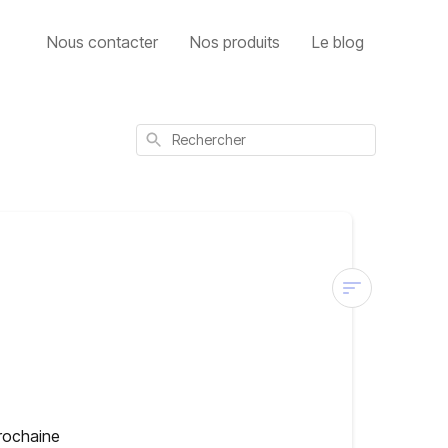
Nous contacter
Nos produits
Le blog
Rechercher
🚀
Envoyer
maintenant
ma
commande
rochaine